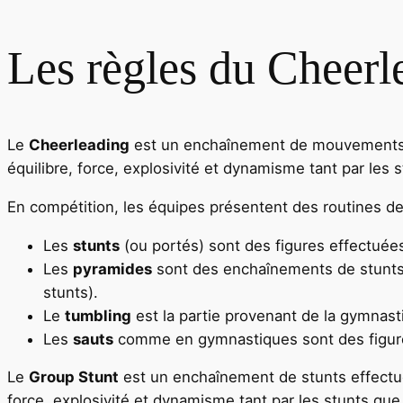
Les règles du Cheerl
Le
Cheerleading
est un enchaînement de mouvements ef
équilibre, force, explosivité et dynamisme tant par les 
En compétition, les équipes présentent des routines d
Les
stunts
(ou portés) sont des figures effectuée
Les
pyramides
sont des enchaînements de stunts n
stunts).
Le
tumbling
est la partie provenant de la gymnast
Les
sauts
comme en gymnastiques sont des figures 
Le
Group Stunt
est un enchaînement de stunts effectués
force, explosivité et dynamisme tant par les stunts que 